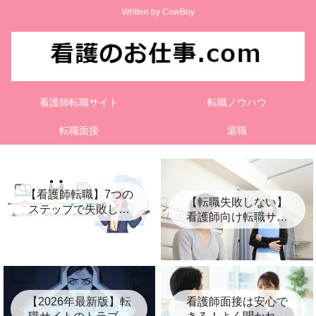
Written by CowBoy
看護師転職サイト
転職ノウハウ
転職面接
退職
【看護師転職】7つの
【転職失敗しない】
ステップで失敗しな
看護師向け転職サイ
い進め方を徹底解説
ト比較5選【おすす
め】
【2026年最新版】転
看護師面接は安心で
職サイトのトラブル
きる！よく聞かれる