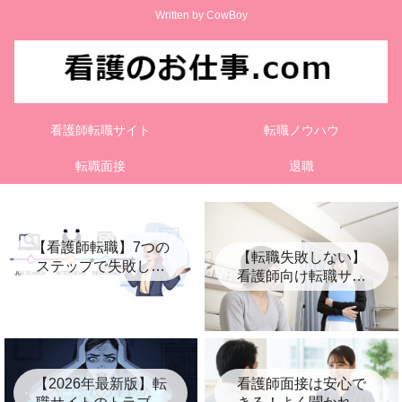
Written by CowBoy
看護師転職サイト
転職ノウハウ
転職面接
退職
【看護師転職】7つの
【転職失敗しない】
ステップで失敗しな
看護師向け転職サイ
い進め方を徹底解説
ト比較5選【おすす
め】
【2026年最新版】転
看護師面接は安心で
職サイトのトラブル
きる！よく聞かれる