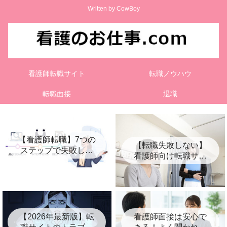
Written by CowBoy
看護師転職サイト
転職ノウハウ
転職面接
退職
【看護師転職】7つの
【転職失敗しない】
ステップで失敗しな
看護師向け転職サイ
い進め方を徹底解説
ト比較5選【おすす
め】
【2026年最新版】転
看護師面接は安心で
職サイトのトラブル
きる！よく聞かれる